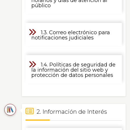
horarios y días de atención al
Pública
público
a
la
1.3. Correo electrónico para
notificaciones judiciales
Información
Pública
1.4. Políticas de seguridad de
la información del sitio web y
protección de datos personales
2. Información de Interés