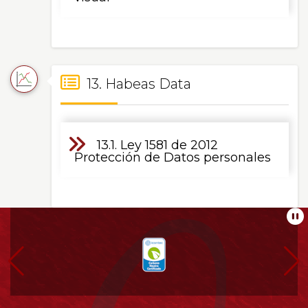
13. Habeas Data
13.1. Ley 1581 de 2012
Protección de Datos personales
Información
Pa
pie
de