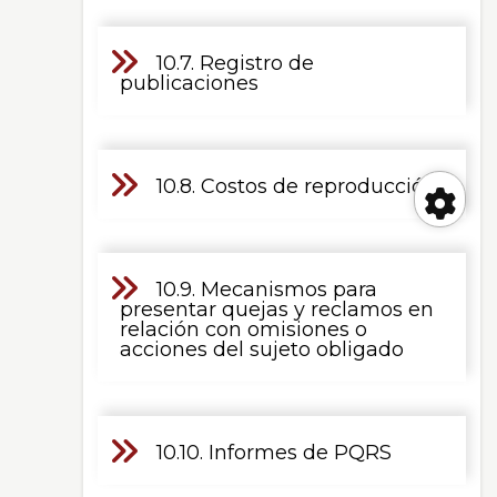
10.7. Registro de
publicaciones
10.8. Costos de reproducción
Her
10.9. Mecanismos para
de
presentar quejas y reclamos en
relación con omisiones o
acciones del sujeto obligado
acc
10.10. Informes de PQRS