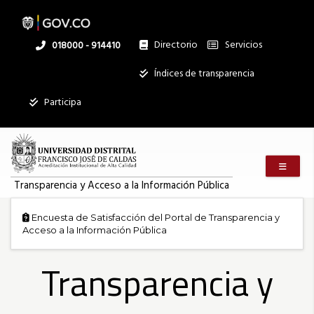
Transparencia
Pasar
al
contenido
principal
Directorio
Servicios
Linea
018000 - 914410
y
nacional
Institucional
Índices de transparencia
Acceso
Participa
a
Menú m
la
Transparencia y Acceso a la Información Pública
Encuesta de Satisfacción del Portal de Transparencia y
Información
Acceso a la Información Pública
Transparencia y
Pública