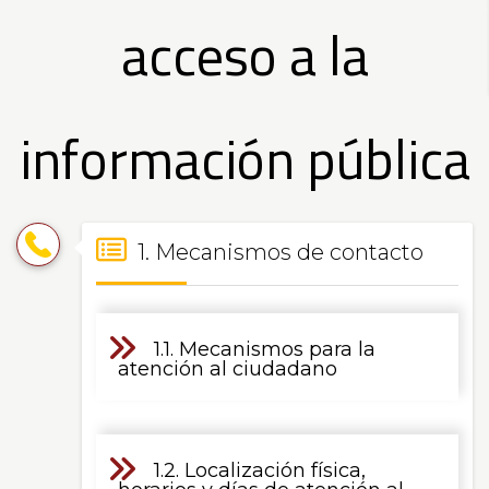
|
acceso a la
Transparencia
información pública
y
Acceso
Índices
1. Mecanismos de contacto
a
de
1.1. Mecanismos para la
Transparencia
la
atención al ciudadano
y
Información
Acceso
1.2. Localización física,